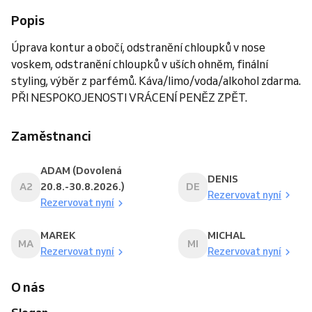
Popis
Úprava kontur a obočí, odstranění chloupků v nose
voskem, odstranění chloupků v uších ohněm, finální
styling, výběr z parfémů. Káva/limo/voda/alkohol zdarma.
PŘI NESPOKOJENOSTI VRÁCENÍ PENĚZ ZPĚT.
Zaměstnanci
ADAM (Dovolená
DENIS
A2
20.8.-30.8.2026.)
DE
Rezervovat nyní
Rezervovat nyní
MAREK
MICHAL
MA
MI
Rezervovat nyní
Rezervovat nyní
O nás