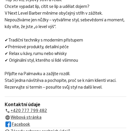
Chcete vypadat líp, cítit se líp a udělat dojem?
V Next Level Barber měníme obyčejný střih v zážitek.
Nepoužíváme jen nůžky – vytváříme styl, sebevědomí a moment,
kdy víte, že jste „o level výš“.
✔Tradiční techniky s moderním přístupem
✔Prémiové produkty, detailní péče
✔ Relax u kávy, rumu nebo whisky
✔ Originální styl, kterého si lidé všimnou
Přijďte na Palmavku a zažijte rozdíl.
Stačí jedna návštěva a pochopíte, proč se k nám klienti vrací.
Rezervujte si termín – posuňte svůj styl na další level.
Kontaktní údaje
+420 777 799 482
Webová stránka
Facebook