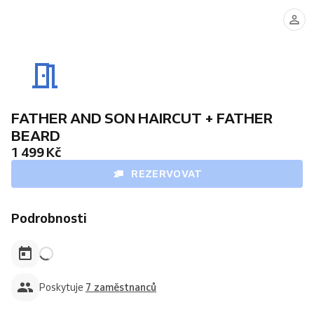
ADAM
MAREK
DENIS
MICHAL
(Dovolená
20.8.-30.8.2026.)
FATHER AND SON HAIRCUT + FATHER
BEARD
1 499 Kč
REZERVOVAT
Podrobnosti
Poskytuje
7 zaměstnanců