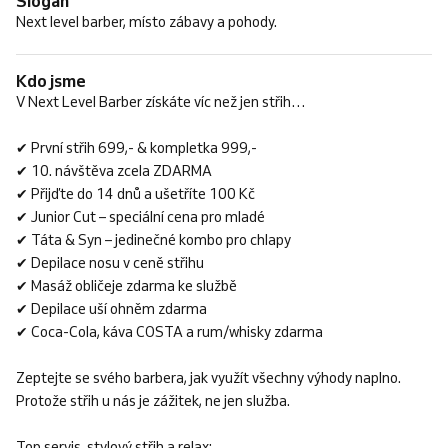
Slogan
Next level barber, místo zábavy a pohody.
Kdo jsme
V Next Level Barber získáte víc než jen střih…
✔ První střih 699,- & kompletka 999,-
✔ 10. návštěva zcela ZDARMA
✔ Přijďte do 14 dnů a ušetříte 100 Kč
✔ Junior Cut – speciální cena pro mladé
✔ Táta & Syn – jedinečné kombo pro chlapy
✔ Depilace nosu v ceně střihu
✔ Masáž obličeje zdarma ke službě
✔ Depilace uší ohněm zdarma
✔ Coca-Cola, káva COSTA a rum/whisky zdarma
Zeptejte se svého barbera, jak využít všechny výhody naplno.
Protože střih u nás je zážitek, ne jen služba.
Top servis, stylový střih a relax: