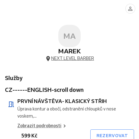
NÁVŠTĚVA-
NÁVŠTĚVA-
STŘIH
STŘIH(
VISIT-
VISIT-
HAIRCUT
SET
KLASICKÝ
KOMPLETKA(VLASY/VOUSY)
(DO
STROJEK
CLASSIC
COMPLETE
(UP
(HAIR/BEARD)
STŘIH
18
A
HAIRCUT
(HAIR/BEARD)
TO
LET)
NŮŽKY)
18
YEARS)
MA
MAREK
NEXT LEVEL BARBER
Služby
CZ------ENGLISH-scroll down
PRVNÍ NÁVŠTĚVA- KLASICKÝ STŘIH
Úprava kontur a obočí, odstranění chloupků v nose
voskem,...
Zobrazit podrobnosti
599 Kč
REZERVOVAT