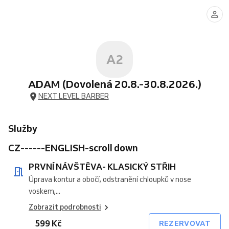
NÁVŠTĚVA-
NÁVŠTĚVA-
STŘIH
STŘIH(
VISIT-
VISIT-
HAIRCUT
SET
KLASICKÝ
KOMPLETKA(VLASY/VOUSY)
(DO
STROJEK
CLASSIC
COMPLETE
(UP
(HAIR/BEARD)
STŘIH
18
A
HAIRCUT
(HAIR/BEARD)
TO
LET)
NŮŽKY)
18
YEARS)
A2
ADAM (Dovolená 20.8.-30.8.2026.)
NEXT LEVEL BARBER
Služby
CZ------ENGLISH-scroll down
PRVNÍ NÁVŠTĚVA- KLASICKÝ STŘIH
Úprava kontur a obočí, odstranění chloupků v nose
voskem,...
Zobrazit podrobnosti
599 Kč
REZERVOVAT