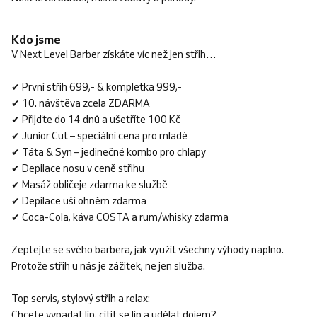
Kdo jsme
V Next Level Barber získáte víc než jen střih…
✔ První střih 699,- & kompletka 999,-
✔ 10. návštěva zcela ZDARMA
✔ Přijďte do 14 dnů a ušetříte 100 Kč
✔ Junior Cut – speciální cena pro mladé
✔ Táta & Syn – jedinečné kombo pro chlapy
✔ Depilace nosu v ceně střihu
✔ Masáž obličeje zdarma ke službě
✔ Depilace uší ohněm zdarma
✔ Coca-Cola, káva COSTA a rum/whisky zdarma
Zeptejte se svého barbera, jak využít všechny výhody naplno.
Protože střih u nás je zážitek, ne jen služba.
Top servis, stylový střih a relax:
Chcete vypadat líp, cítit se líp a udělat dojem?