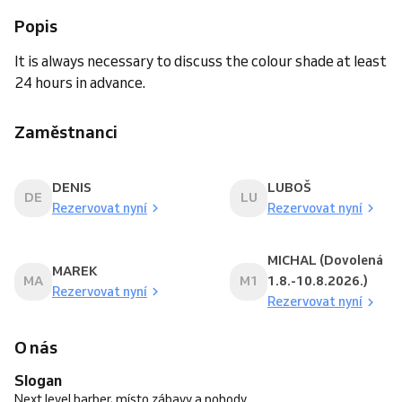
Popis
It is always necessary to discuss the colour shade at least
24 hours in advance.
Zaměstnanci
DENIS
LUBOŠ
DE
LU
Rezervovat nyní
Rezervovat nyní
MICHAL (Dovolená
MAREK
MA
M1
1.8.-10.8.2026.)
Rezervovat nyní
Rezervovat nyní
O nás
Slogan
Next level barber, místo zábavy a pohody.