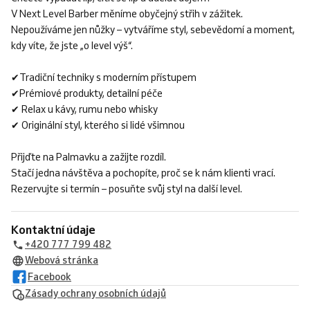
V Next Level Barber měníme obyčejný střih v zážitek.
Nepoužíváme jen nůžky – vytváříme styl, sebevědomí a moment,
kdy víte, že jste „o level výš“.
✔Tradiční techniky s moderním přístupem
✔Prémiové produkty, detailní péče
✔ Relax u kávy, rumu nebo whisky
✔ Originální styl, kterého si lidé všimnou
Přijďte na Palmavku a zažijte rozdíl.
Stačí jedna návštěva a pochopíte, proč se k nám klienti vrací.
Rezervujte si termín – posuňte svůj styl na další level.
Kontaktní údaje
+420 777 799 482
Webová stránka
Facebook
Zásady ochrany osobních údajů