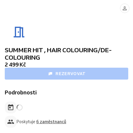
DENIS
MAREK
LUBOŠ
MICHAL
(Dovolená
1.8.-10.8.2026.)
SUMMER HIT , HAIR COLOURING/DE-
COLOURING
2 499 Kč
REZERVOVAT
Podrobnosti
Poskytuje
6 zaměstnanců