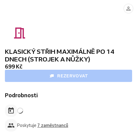
ADAM
MAREK
DENIS
MICHAL
(Dovolená
(Dovolená
20.8.-30.8.2026.)
1.8.-10.8.2026.)
KLASICKÝ STŘIH MAXIMÁLNĚ PO 14
DNECH (STROJEK A NŮŽKY)
699 Kč
REZERVOVAT
Podrobnosti
Poskytuje
7 zaměstnanců