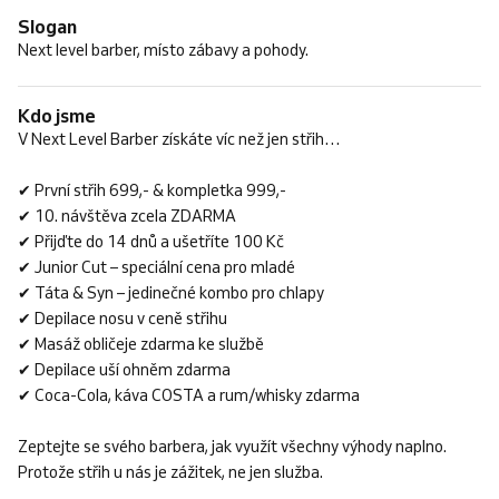
Slogan
Next level barber, místo zábavy a pohody.
Kdo jsme
V Next Level Barber získáte víc než jen střih…
✔ První střih 699,- & kompletka 999,-
✔ 10. návštěva zcela ZDARMA
✔ Přijďte do 14 dnů a ušetříte 100 Kč
✔ Junior Cut – speciální cena pro mladé
✔ Táta & Syn – jedinečné kombo pro chlapy
✔ Depilace nosu v ceně střihu
✔ Masáž obličeje zdarma ke službě
✔ Depilace uší ohněm zdarma
✔ Coca-Cola, káva COSTA a rum/whisky zdarma
Zeptejte se svého barbera, jak využít všechny výhody naplno.
Protože střih u nás je zážitek, ne jen služba.