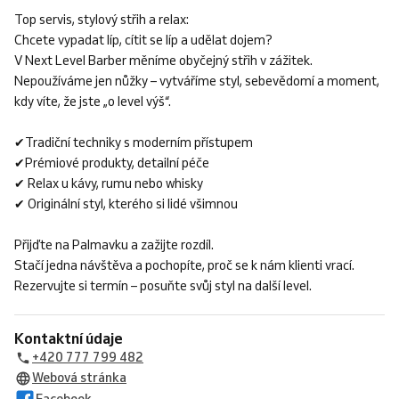
Top servis, stylový střih a relax:
Chcete vypadat líp, cítit se líp a udělat dojem?
V Next Level Barber měníme obyčejný střih v zážitek.
Nepoužíváme jen nůžky – vytváříme styl, sebevědomí a moment,
kdy víte, že jste „o level výš“.
✔Tradiční techniky s moderním přístupem
✔Prémiové produkty, detailní péče
✔ Relax u kávy, rumu nebo whisky
✔ Originální styl, kterého si lidé všimnou
Přijďte na Palmavku a zažijte rozdíl.
Stačí jedna návštěva a pochopíte, proč se k nám klienti vrací.
Rezervujte si termín – posuňte svůj styl na další level.
Kontaktní údaje
+420 777 799 482
Webová stránka
Facebook