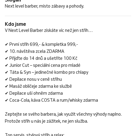
Next level barber, místo zábavy a pohody.
Kdo jsme
V Next Level Barber získáte víc než jen střih…
✔ První střih 699,- & kompletka 999,-
✔ 10. návštěva zcela ZDARMA
✔ Přijďte do 14 dnů a ušetříte 100 Kč
✔ Junior Cut – speciální cena pro mladé
✔ Táta & Syn – jedinečné kombo pro chlapy
✔ Depilace nosu v ceně střihu
✔ Masáž obličeje zdarma ke službě
✔ Depilace uší ohněm zdarma
✔ Coca-Cola, káva COSTA a rum/whisky zdarma
Zeptejte se svého barbera, jak využít všechny výhody naplno.
Protože střih u nás je zážitek, ne jen služba.
Top servis, stylový střih a relax: