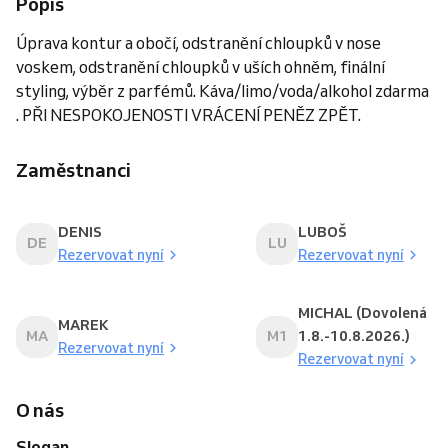
Popis
Úprava kontur a obočí, odstranění chloupků v nose
voskem, odstranění chloupků v uších ohněm, finální
styling, výběr z parfémů. Káva/limo/voda/alkohol zdarma
. PŘI NESPOKOJENOSTI VRÁCENÍ PENĚZ ZPĚT.
Zaměstnanci
DENIS
LUBOŠ
DE
LU
Rezervovat nyní
Rezervovat nyní
MICHAL (Dovolená
MAREK
MA
M1
1.8.-10.8.2026.)
Rezervovat nyní
Rezervovat nyní
O nás
Slogan