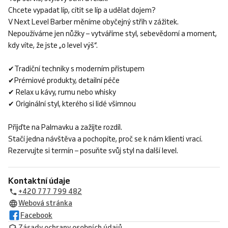
Chcete vypadat líp, cítit se líp a udělat dojem?
V Next Level Barber měníme obyčejný střih v zážitek.
Nepoužíváme jen nůžky – vytváříme styl, sebevědomí a moment,
kdy víte, že jste „o level výš“.
✔Tradiční techniky s moderním přístupem
✔Prémiové produkty, detailní péče
✔ Relax u kávy, rumu nebo whisky
✔ Originální styl, kterého si lidé všimnou
Přijďte na Palmavku a zažijte rozdíl.
Stačí jedna návštěva a pochopíte, proč se k nám klienti vrací.
Rezervujte si termín – posuňte svůj styl na další level.
Kontaktní údaje
+420 777 799 482
Webová stránka
Facebook
Zásady ochrany osobních údajů