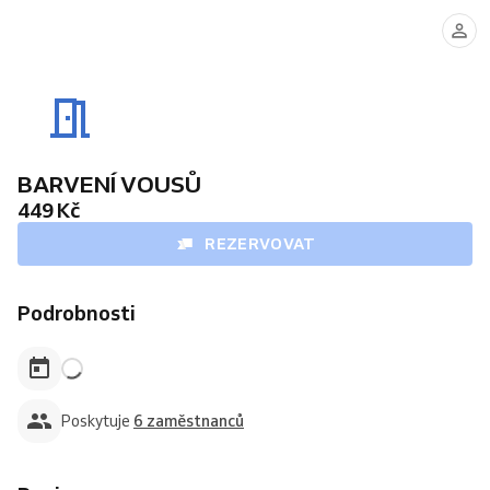
DENIS
MAREK
LUBOŠ
MICHAL
(Dovolená
1.8.-10.8.2026.)
BARVENÍ VOUSŮ
449 Kč
REZERVOVAT
Podrobnosti
Poskytuje
6 zaměstnanců