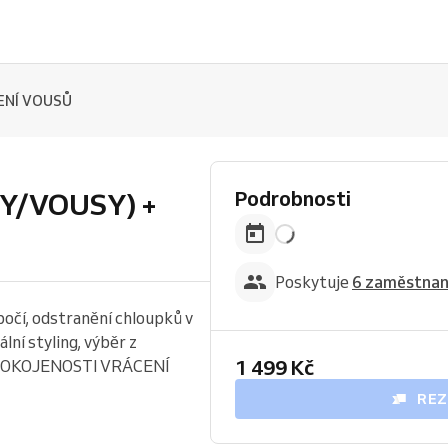
ENÍ VOUSŮ
Podrobnosti
/VOUSY) +
Poskytuje
6 zaměstna
očí, odstranění chloupků v
lní styling, výběr z
1 499 Kč
ESPOKOJENOSTI VRÁCENÍ
REZ