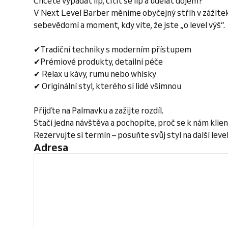
Chcete vypadat líp, cítit se líp a udělat dojem?
V Next Level Barber měníme obyčejný střih v zážitek
sebevědomí a moment, kdy víte, že jste „o level výš“.
✔Tradiční techniky s moderním přístupem
✔Prémiové produkty, detailní péče
✔ Relax u kávy, rumu nebo whisky
✔ Originální styl, kterého si lidé všimnou
Přijďte na Palmavku a zažijte rozdíl.
Stačí jedna návštěva a pochopíte, proč se k nám klient
Rezervujte si termín – posuňte svůj styl na další level
Adresa