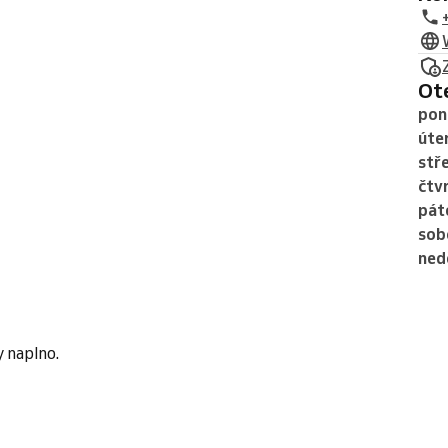
O
pon
úte
stř
čtv
pát
sob
ned
y naplno.