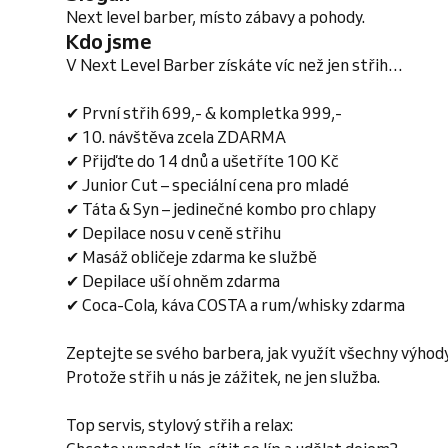
Next level barber, místo zábavy a pohody.
Kdo jsme
V Next Level Barber získáte víc než jen střih…
✔ První střih 699,- & kompletka 999,-
✔ 10. návštěva zcela ZDARMA
✔ Přijďte do 14 dnů a ušetříte 100 Kč
✔ Junior Cut – speciální cena pro mladé
✔ Táta & Syn – jedinečné kombo pro chlapy
✔ Depilace nosu v ceně střihu
✔ Masáž obličeje zdarma ke službě
✔ Depilace uší ohněm zdarma
✔ Coca-Cola, káva COSTA a rum/whisky zdarma
Zeptejte se svého barbera, jak využít všechny výhod
Protože střih u nás je zážitek, ne jen služba.
Top servis, stylový střih a relax: