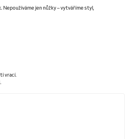
. Nepoužíváme jen nůžky – vytváříme styl,
i vrací.
.