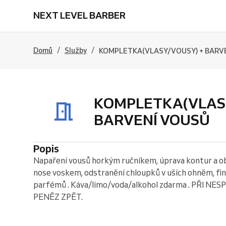
NEXT LEVEL BARBER
/
/
Domů
Služby
KOMPLETKA(VLASY/VOUSY) + BARV
KOMPLETKA(VLASY
BARVENÍ VOUSŮ
Popis
Napaření vousů horkým ručníkem, úprava kontur a ob
nose voskem, odstranění chloupků v uších ohněm, finá
parfémů . Káva/limo/voda/alkohol zdarma . PŘI N
PENĚZ ZPĚT.