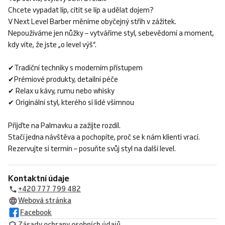
Chcete vypadat líp, cítit se líp a udělat dojem?
V Next Level Barber měníme obyčejný střih v zážitek.
Nepoužíváme jen nůžky – vytváříme styl, sebevědomí a moment,
kdy víte, že jste „o level výš“.
✔Tradiční techniky s moderním přístupem
✔Prémiové produkty, detailní péče
✔ Relax u kávy, rumu nebo whisky
✔ Originální styl, kterého si lidé všimnou
Přijďte na Palmavku a zažijte rozdíl.
Stačí jedna návštěva a pochopíte, proč se k nám klienti vrací.
Rezervujte si termín – posuňte svůj styl na další level.
Kontaktní údaje
+420 777 799 482
Webová stránka
Facebook
Zásady ochrany osobních údajů