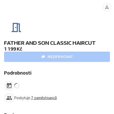
ADAM
MAREK
DENIS
MICHAL
(Dovolená
(Dovolená
20.8.-30.8.2026.)
1.8.-10.8.2026.)
FATHER AND SON CLASSIC HAIRCUT
1 199 Kč
REZERVOVAT
Podrobnosti
Poskytuje
7 zaměstnanců