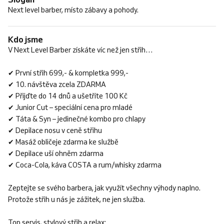
Next level barber, místo zábavy a pohody.
Kdo jsme
V Next Level Barber získáte víc než jen střih…
✔ První střih 699,- & kompletka 999,-
✔ 10. návštěva zcela ZDARMA
✔ Přijďte do 14 dnů a ušetříte 100 Kč
✔ Junior Cut – speciální cena pro mladé
✔ Táta & Syn – jedinečné kombo pro chlapy
✔ Depilace nosu v ceně střihu
✔ Masáž obličeje zdarma ke službě
✔ Depilace uší ohněm zdarma
✔ Coca-Cola, káva COSTA a rum/whisky zdarma
Zeptejte se svého barbera, jak využít všechny výhody naplno.
Protože střih u nás je zážitek, ne jen služba.
Top servis, stylový střih a relax: