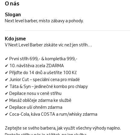
O nás
Slogan
Next level barber, místo zábavy a pohody.
Kdo jsme
V Next Level Barber získáte víc než jen střih…
✔ První střih 699,- & kompletka 999,-
✔ 10. návštěva zcela ZDARMA
✔ Přijďte do 14 dnů a ušetříte 100 Kč
✔ Junior Cut – speciální cena pro mladé
✔ Táta & Syn – jedinečné kombo pro chlapy
✔ Depilace nosu v ceně střihu
✔ Masáž obličeje zdarma ke službě
✔ Depilace uší ohněm zdarma
✔ Coca-Cola, káva COSTA a rum/whisky zdarma
Zeptejte se svého barbera, jak využít všechny výhody naplno.