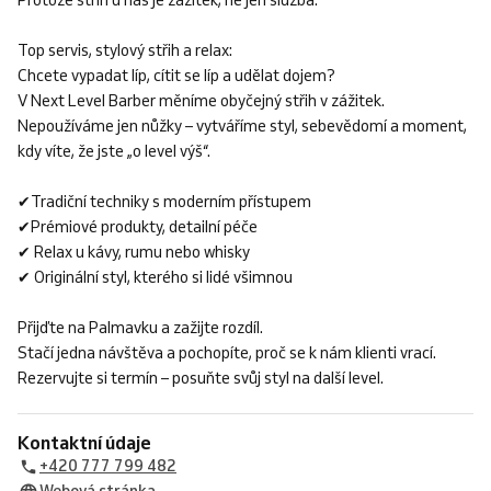
Protože střih u nás je zážitek, ne jen služba.
Top servis, stylový střih a relax:
Chcete vypadat líp, cítit se líp a udělat dojem?
V Next Level Barber měníme obyčejný střih v zážitek.
Nepoužíváme jen nůžky – vytváříme styl, sebevědomí a moment,
kdy víte, že jste „o level výš“.
✔Tradiční techniky s moderním přístupem
✔Prémiové produkty, detailní péče
✔ Relax u kávy, rumu nebo whisky
✔ Originální styl, kterého si lidé všimnou
Přijďte na Palmavku a zažijte rozdíl.
Stačí jedna návštěva a pochopíte, proč se k nám klienti vrací.
Rezervujte si termín – posuňte svůj styl na další level.
Kontaktní údaje
+420 777 799 482