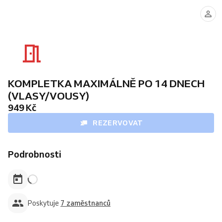
ADAM
MAREK
DENIS
MICHAL
(Dovolená
(Dovolená
20.8.-30.8.2026.)
1.8.-10.8.2026.)
KOMPLETKA MAXIMÁLNĚ PO 14 DNECH
(VLASY/VOUSY)
949 Kč
REZERVOVAT
Podrobnosti
Poskytuje
7 zaměstnanců