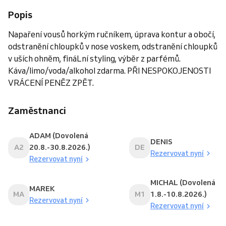
Popis
Napaření vousů horkým ručníkem, úprava kontur a obočí,
odstranění chloupků v nose voskem, odstranění chloupků
v uších ohněm, fináLní styling, výběr z parfémů.
Káva/limo/voda/alkohol zdarma. PŘI NESPOKOJENOSTI
VRÁCENÍ PENĚZ ZPĚT.
Zaměstnanci
ADAM (Dovolená
DENIS
A2
20.8.-30.8.2026.)
DE
Rezervovat nyní
Rezervovat nyní
MICHAL (Dovolená
MAREK
MA
M1
1.8.-10.8.2026.)
Rezervovat nyní
Rezervovat nyní